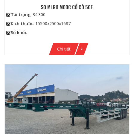
SƠ MI RƠ MOOC CỔ CÒ 50F.
Tải trọng
: 34.300
Kích thước
: 15500x2500x1687
Số khối
:
Chi tiết