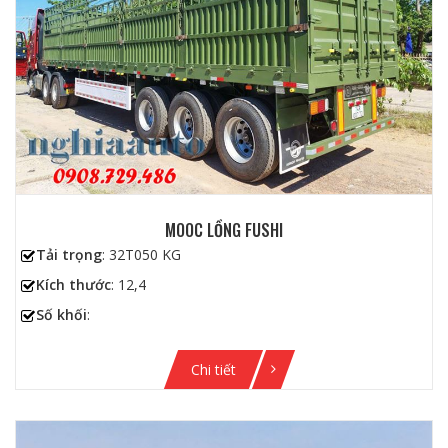
MOOC LỒNG FUSHI
Tải trọng
: 32T050 KG
Kích thước
: 12,4
Số khối
:
Chi tiết