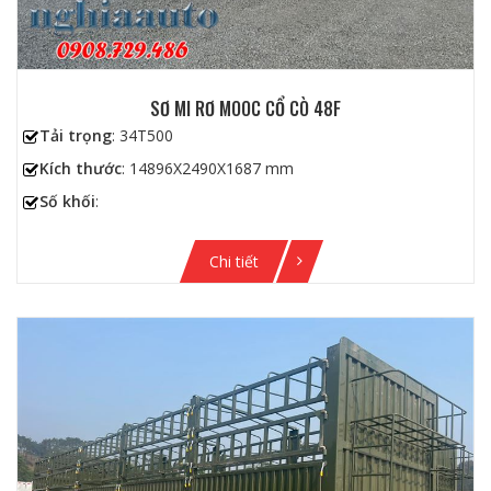
SƠ MI RƠ MOOC CỔ CÒ 48F
Tải trọng
: 34T500
Kích thước
: 14896X2490X1687 mm
Số khối
:
Chi tiết