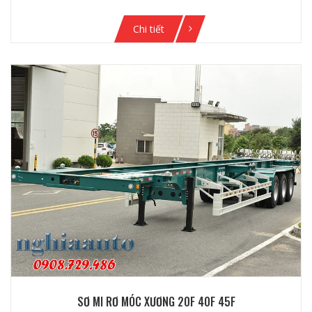
Chi tiết
SƠ MI RƠ MÓC XƯƠNG 20F 40F 45F