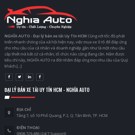
NGHĨA AUTO - Đại lý bán xe tải Uy Tín HCM
Cùng với tốc độ phát
triển nhanh chóng của xã hội hiện nay, việc mua xe ô tô để đáp ứng
cho nhu cầu của cá nhân và doanh nghiệp gần như là một nhu cầu
cấp thiết mà bất cứ cá nhân, tổ chức nào cũng đang cần. Nắm được
tiêu chí này, NGHĨA AUTO ra đời nhằm đáp ứng mọi nhu cầu của Quý
khách.[...]
ĐẠI LÝ BÁN XE TẢI UY TÍN HCM - NGHĨA AUTO
ĐỊA CHỈ
Tầng 7, số 10 Phổ Quang, P.2, Q. Tân Bình, TP. HCM
ĐIỆN THOẠI
0908.729.486 (24/7 Support)