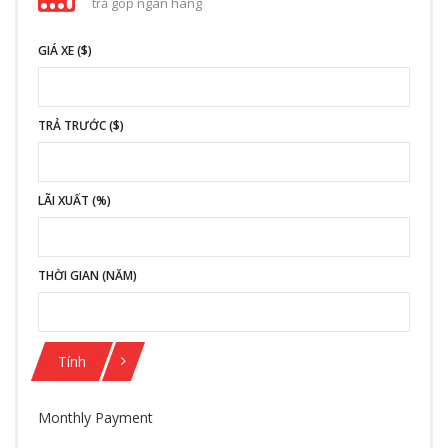
trả góp ngân hàng
GIÁ XE ($)
TRẢ TRƯỚC ($)
LÃI XUẤT (%)
THỜI GIAN (NĂM)
Tính
Monthly Payment