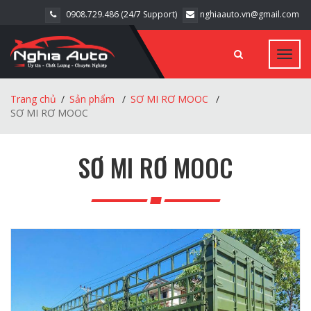
0908.729.486 (24/7 Support)
nghiaauto.vn@gmail.com
Toggl
navig
Trang chủ
Sản phẩm
SƠ MI RƠ MOOC
SƠ MI RƠ MOOC
SƠ MI RƠ MOOC