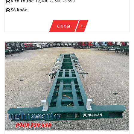
Kích thước
: 12,400 -2.500 -3.690
Số khối
:
Chi tiết