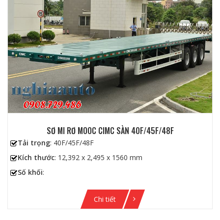
SƠ MI RƠ MOOC CIMC SÀN 40F/45F/48F
Tải trọng
: 40F/45F/48F
Kích thước
: 12,392 x 2,495 x 1560 mm
Số khối
:
Chi tiết