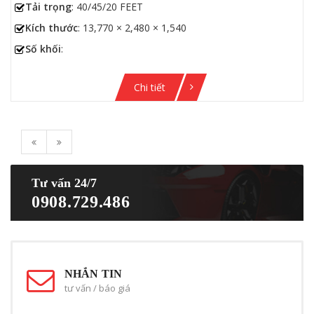
Tải trọng
: 40/45/20 FEET
Kích thước
: 13,770 × 2,480 × 1,540
Số khối
:
Chi tiết
Tư vấn 24/7
0908.729.486
NHẮN TIN
tư vấn / báo giá