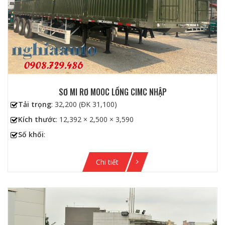
SƠ MI RƠ MOOC LỒNG CIMC NHẬP
Tải trọng
: 32,200 (ĐK 31,100)
Kích thước
: 12,392 × 2,500 × 3,590
Số khối
:
Chi tiết