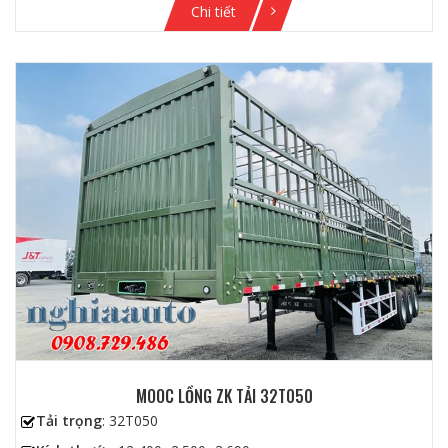
Chi tiết
MOOC LỒNG ZK TẢI 32T050
Tải trọng
: 32T050